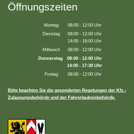
Öffnungszeiten
Montag
08:00
-
12:00
Uhr
Von 08:00 bis 12:00 Uhr
Dienstag
08:00
-
12:00
Uhr
Von 08:00 bis 12:00 Uhr
14:00
-
16:00
Uhr
Von 14:00 bis 16:00 Uhr
Mittwoch
08:00
-
12:00
Uhr
Von 08:00 bis 12:00 Uhr
Donnerstag
08:00
-
12:00
Uhr
Von 08:00 bis 12:00 Uhr
14:00
-
17:30
Uhr
Von 14:00 bis 17:30 Uhr
Freitag
08:00
-
12:00
Uhr
Von 08:00 bis 12:00 Uhr
Bitte beachten Sie die gesonderten Regelungen der Kfz.-
Zulassungsbehörde und der Fahrerlaubnisbehörde.