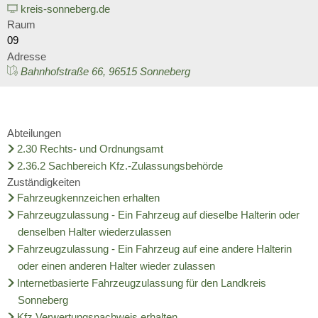
Wirtschaft
kreis-sonneberg.de
Schulnetzplanung bis 2031 be
Ratsinformationssystem
Raum
Freizeit und Tourismus
09
Landkreis Sonneberg spricht s
Adresse
Vergabeverfahren
Infrastruktur und Verkehr
Bahnhofstraße 66, 96515 Sonneberg
Weitere ehrenamtliche Vormün
Jobcenter
Natur und Umwelt
Kreishaushalt für dieses und 
Bürgerservice Thüringen
Abteilungen
Förderung von Projekten im l
2.30 Rechts- und Ordnungsamt
AGATHE-Seniorenberatung wie
2.36.2 Sachbereich Kfz.-Zulassungsbehörde
Historisches
Zuständigkeiten
Ausblick auf Straßenbaumaßn
Fahrzeugkennzeichen erhalten
Fahrzeugzulassung - Ein Fahrzeug auf dieselbe Halterin oder
Liegenschaft Ernststraße zu v
denselben Halter wiederzulassen
Fahrzeugzulassung - Ein Fahrzeug auf eine andere Halterin
oder einen anderen Halter wieder zulassen
Internetbasierte Fahrzeugzulassung für den Landkreis
Sonneberg
Kfz Verwertungsnachweis erhalten