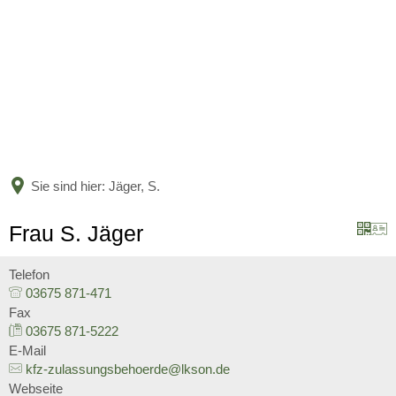
BÜRGERSERVICE
LANDKREIS
Leistungen nach Kategorien
Leistungen von A bis Z
AKTUELLES
Unser Heimatlandkreis
Online-Terminvergabe
Politische Vertreter
Sie sind hier:
Jäger, S.
KARRIERE
Amtsblatt
Organigramm
Bildung
Frau S. Jäger
Bekanntmachungen
Verwaltungsgliederungsplan
Aktuelle Stellenangebote
Jugend und Familie
Telefon
Nachrichten
03675 871-471
Beauftragte
Ausbildung und Studium
Fax
Soziales und Integration
Nachwuchskräfte begrüßt und 
03675 871-5222
Kreishaushalt
E-Mail
Gesundheit und Bevölkerungs
kfz-zulassungsbehoerde@lkson.de
Stipendium für Medizinstudent
Mängelmelder
Webseite