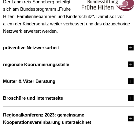
Wirtschaft
Der Landkreis Sonneberg beteiligt
Stipendium für Medizinstudent
sich am Bundesprogramm „Frühe
Ratsinformationssystem
Freizeit und Tourismus
Hilfen, Familienhebammen und Kinderschutz“. Damit soll vor
Schulnetzplanung bis 2031 be
allem der Kinderschutz weiter verbessert und das dazugehörige
Vergabeverfahren
Infrastruktur und Verkehr
Netzwerk erweitert werden.
Landkreis Sonneberg spricht s
Jobcenter
Natur und Umwelt
präventive Netzwerkarbeit
Weitere ehrenamtliche Vormün
Bürgerservice Thüringen
Förderung von Projekten im l
Kreishaushalt für dieses und 
regionale Koordinierungsstelle
Historisches
AGATHE-Seniorenberatung wie
Mütter & Väter Beratung
Ausblick auf Straßenbaumaßn
Broschüre und Internetseite
Liegenschaft Ernststraße zu v
Regionalkonferenz 2023: gemeinsame
Kooperationsvereinbarung unterzeichnet