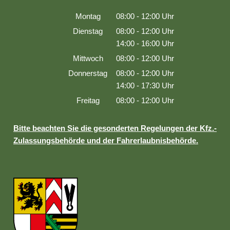
Montag
08:00
-
12:00
Uhr
Von 08:00 bis 12:00 Uhr
Dienstag
08:00
-
12:00
Uhr
Von 08:00 bis 12:00 Uhr
14:00
-
16:00
Uhr
Von 14:00 bis 16:00 Uhr
Mittwoch
08:00
-
12:00
Uhr
Von 08:00 bis 12:00 Uhr
Donnerstag
08:00
-
12:00
Uhr
Von 08:00 bis 12:00 Uhr
14:00
-
17:30
Uhr
Von 14:00 bis 17:30 Uhr
Freitag
08:00
-
12:00
Uhr
Von 08:00 bis 12:00 Uhr
Bitte beachten Sie die gesonderten Regelungen der Kfz.-
Zulassungsbehörde und der Fahrerlaubnisbehörde.