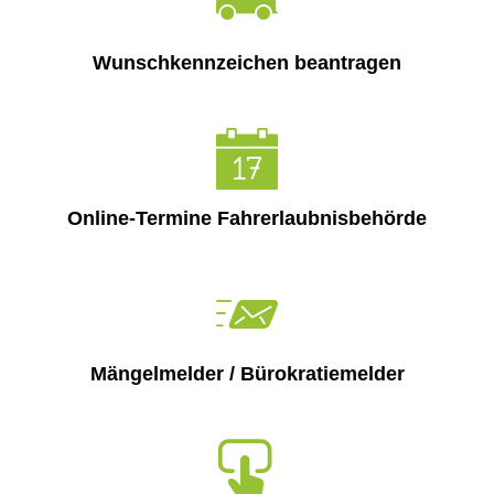
Wirtschaft
Stipendium für Medizinstudent
Ratsinformationssystem
Freizeit und Tourismus
Wunschkennzeichen beantragen
Schulnetzplanung bis 2031 be
Vergabeverfahren
Infrastruktur und Verkehr
Landkreis Sonneberg spricht s
Jobcenter
Natur und Umwelt
Weitere ehrenamtliche Vormün
Bürgerservice Thüringen
Förderung von Projekten im l
Online-Termine Fahrerlaubnisbehörde
Kreishaushalt für dieses und 
Historisches
AGATHE-Seniorenberatung wie
Ausblick auf Straßenbaumaßn
Mängelmelder / Bürokratiemelder
Liegenschaft Ernststraße zu v