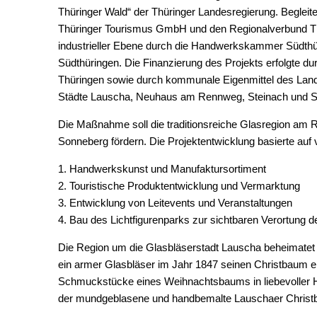
Thüringer Wald“ der Thüringer Landesregierung. Begleitet
Thüringer Tourismus GmbH und den Regionalverbund Thü
industrieller Ebene durch die Handwerkskammer Südthü
Südthüringen. Die Finanzierung des Projekts erfolgte du
Thüringen sowie durch kommunale Eigenmittel des Land
Städte Lauscha, Neuhaus am Rennweg, Steinach und 
Die Maßnahme soll die traditionsreiche Glasregion am 
Sonneberg fördern. Die Projektentwicklung basierte auf 
1. Handwerkskunst und Manufaktursortiment
2. Touristische Produktentwicklung und Vermarktung
3. Entwicklung von Leitevents und Veranstaltungen
4. Bau des Lichtfigurenparks zur sichtbaren Verortung 
Die Region um die Glasbläserstadt Lauscha beheimatet 
ein armer Glasbläser im Jahr 1847 seinen Christbaum ers
Schmuckstücke eines Weihnachtsbaums in liebevoller Han
der mundgeblasene und handbemalte Lauschaer Chris