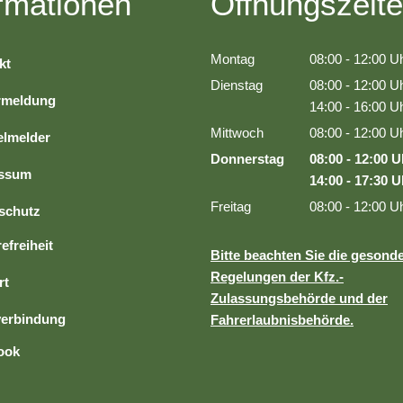
rmationen
Öffnungszeit
Montag
08:00
-
12:00
Uh
kt
Von 08:00 bis 1
Dienstag
08:00
-
12:00
Uh
rmeldung
Von 08:00 bis 1
14:00
-
16:00
Uh
Von 14:00 bis 1
Mittwoch
08:00
-
12:00
Uh
lmelder
Von 08:00 bis 1
Donnerstag
08:00
-
12:00
U
essum
Von 08:00 bis 
14:00
-
17:30
U
Von 14:00 bis 
Freitag
08:00
-
12:00
Uh
schutz
Von 08:00 bis 1
efreiheit
Bitte beachten Sie die gesond
Regelungen der Kfz.-
rt
Zulassungsbehörde und der
erbindung
Fahrerlaubnisbehörde.
ook