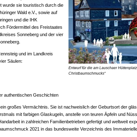
 wurde sie touristisch durch die
Bürokratie-Melder
ringer Wald e.V., sowie auf
ringen und die IHK
rch Fördermittel des Freistaates
kreises Sonneberg und der vier
Sonneberg.
Rennsteig und im Landkreis
vier Säulen:
Entwurf für die am Lauschaer Hüttenplat
Christbaumschmucks“
der authentischen Geschichten
ein großes Vermächtnis. Sie ist nachweislich der Geburtsort der g
tmals mit farbigen Glaskugeln, anstelle von teuren Äpfeln und Nüsse
darbeit in zahlreichen Familienbetrieben gefertigt und weltweit ex
tbaumschmuck 2021 in das bundesweite Verzeichnis des Immateri