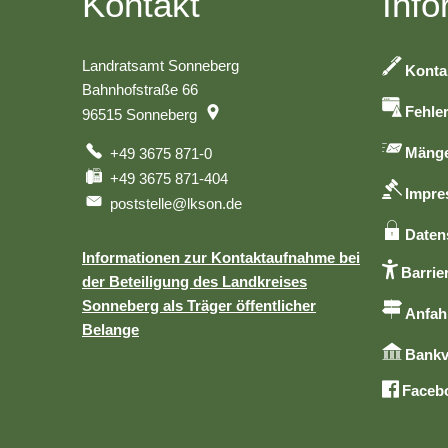
Kontakt
Info
Landratsamt Sonneberg
Konta
Bahnhofstraße 66
Fehle
96515
Sonneberg
Mänge
+49 3675 871-0
+49 3675 871-404
Impr
poststelle@lkson.de
Daten
Informationen zur Kontaktaufnahme bei
Barrier
der Beteiligung des Landkreises
Sonneberg als Träger öffentlicher
Anfah
Belange
Bankv
Faceb