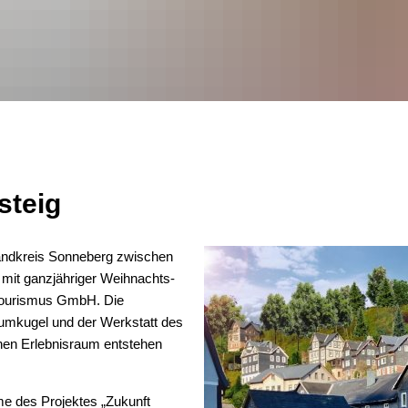
Kreishaushalt
Wirtschaft
Mängelmelder
Freizeit und Tourism
Ratsinformationssystem
Infrastruktur und Ver
Vergabeverfahren
Natur und Umwelt
steig
Jobcenter
Förderung von Proje
andkreis Sonneberg zwischen
Bürgerservice Thüringen
Bürgerservice-Portal 
Historisches
mit ganzjähriger Weihnachts-
r Tourismus GmbH. Die
Thüringer Formularser
aumkugel und der Werkstatt des
hen Erlebnisraum entstehen
Thüringer Transparenz
Geoportal Thüringen
 des Projektes „Zukunft