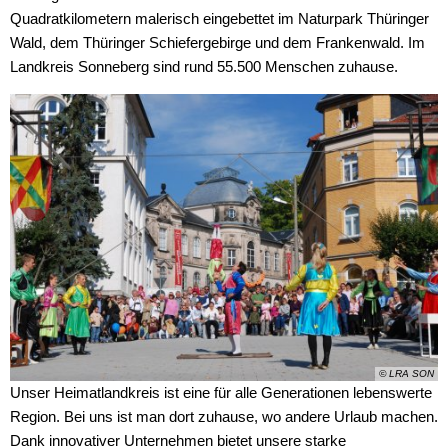
Wirtschaft
Schulnetzplanung bis 2031 be
Quadratkilometern malerisch eingebettet im Naturpark Thüringer
Ratsinformationssystem
Wald, dem Thüringer Schiefergebirge und dem Frankenwald. Im
Freizeit und Tourismus
Landkreis Sonneberg spricht s
Landkreis Sonneberg sind rund 55.500 Menschen zuhause.
Vergabeverfahren
Infrastruktur und Verkehr
Weitere ehrenamtliche Vormün
Jobcenter
Natur und Umwelt
Kreishaushalt für dieses und 
Bürgerservice Thüringen
Förderung von Projekten im l
AGATHE-Seniorenberatung wie
Historisches
Ausblick auf Straßenbaumaßn
Liegenschaft Ernststraße zu v
© LRA SON
Unser Heimatlandkreis ist eine für alle Generationen lebenswerte
Region. Bei uns ist man dort zuhause, wo andere Urlaub machen.
Dank innovativer Unternehmen bietet unsere starke