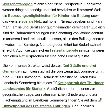
Wirtschaftsregion
reichlich berufliche Perspektive. Fachkräfte
werden dringend benötigt und sind herzlichst willkommen! Weil
die
Betreuungsmöglichkeiten für Kinder
, die
Bildung
sowie
das weitere
soziale Netz
auf hohem Niveau gegeben sind, kann
man Familie und Beruf sehr gut miteinander vereinbaren.Zugleich
sind die Rahmenbedingungen zur Schaffung von Wohneigentum
in unserem Landkreis deutlich besser, als in den Ballungszentren
– wobei man Bamberg, Nürnberg oder Erfurt bei Bedarf schnell
erreicht. Auch die zahlreichen
Freizeitangebote
inmitten unserer
herrlichen
Natur
sprechen für eine hohe Lebensqualität.
Die kommunale Struktur weist derzeit
fünf Städte und drei
Gemeinden
auf. Kreisstadt ist die Spielzeugstadt Sonneberg mit
rund 23.200 Einwohnern. Detaillierte statistische Daten zum
Landkreis Sonneberg bietet das
Kreisportrait des Thüringer
Landesamtes für Statistik
. Ausführliche Informationen zur
geografischen Lage, zur naturräumlichen Gliederung und zur
Flächennutzung im Landkreis Sonneberg finden Sie auf dem
Umweltportal des Freistaates Thüringen
. Der Landkreis