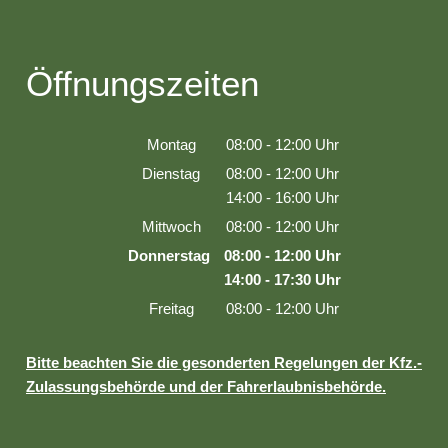
Öffnungszeiten
Montag
08:00
-
12:00
Uhr
Von 08:00 bis 12:00 Uhr
Dienstag
08:00
-
12:00
Uhr
Von 08:00 bis 12:00 Uhr
14:00
-
16:00
Uhr
Von 14:00 bis 16:00 Uhr
Mittwoch
08:00
-
12:00
Uhr
Von 08:00 bis 12:00 Uhr
Donnerstag
08:00
-
12:00
Uhr
Von 08:00 bis 12:00 Uhr
14:00
-
17:30
Uhr
Von 14:00 bis 17:30 Uhr
Freitag
08:00
-
12:00
Uhr
Von 08:00 bis 12:00 Uhr
Bitte beachten Sie die gesonderten Regelungen der Kfz.-
Zulassungsbehörde und der Fahrerlaubnisbehörde.