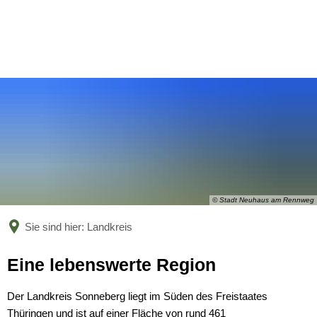
BÜRGERSERVICE
LANDKREIS
Leistungen nach Kategorien
Leistungen von A bis Z
AKTUELLES
Unser Heimatlandkreis
Online-Terminvergabe
Politische Vertreter
KARRIERE
Amtsblatt
Organigramm
Bildung
Bekanntmachungen
© Stadt Neuhaus am Rennweg
Verwaltungsgliederungsplan
Aktuelle Stellenangebote
Jugend und Familie
Sie sind hier:
Landkreis
Nachrichten
Beauftragte
Ausbildung und Studium
Soziales und Integration
Landkreis
Eine lebenswerte Region
Nachwuchskräfte begrüßt und 
Kreishaushalt
Gesundheit und Bevölkerungs
Stipendium für Medizinstudent
Der Landkreis Sonneberg liegt im Süden des Freistaates
Mängelmelder
Thüringen und ist auf einer Fläche von rund 461