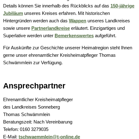
Wirtschaft
Schulnetzplanung bis 2031 be
Details können Sie innerhalb des Rückblicks auf das
150-jährige
Ratsinformationssystem
Jubiläum
unseres Kreises erfahren. Mit historischen
Freizeit und Tourismus
Landkreis Sonneberg spricht s
Hintergründen werden auch das
Wappen
unseres Landkreises
Vergabeverfahren
sowie unsere
Partnerlandkreise
erläutert. Einzigartiges und
Infrastruktur und Verkehr
Weitere ehrenamtliche Vormün
Superlative werden unter
Bemerkenswertes
aufgeführt.
Jobcenter
Natur und Umwelt
Für Auskünfte zur Geschichte unserer Heimatregion steht Ihnen
Kreishaushalt für dieses und 
gerne unser ehrenamtlicher Kreisheimatpfleger Thomas
Bürgerservice Thüringen
Förderung von Projekten im l
Schwämmlein zur Verfügung.
AGATHE-Seniorenberatung wie
Historisches
Ausblick auf Straßenbaumaßn
Ansprechpartner
Liegenschaft Ernststraße zu v
Ehrenamtlicher Kreisheimatpfleger
des Landkreises Sonneberg
Thomas Schwämmlein
Beratungszeit: Nach Vereinbarung
Telefon: 0160 3279035
E-Mail:
tschwaemmlein@t-online.de