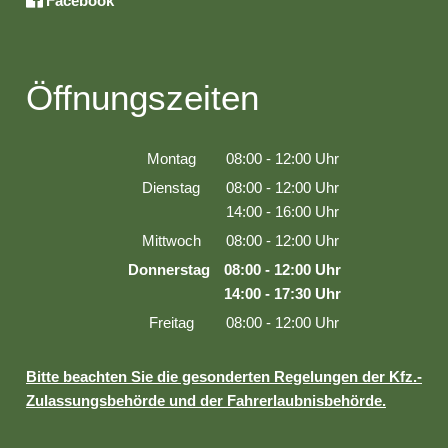
Facebook
Öffnungszeiten
Montag
08:00
-
12:00
Uhr
Von 08:00 bis 12:00 Uhr
Dienstag
08:00
-
12:00
Uhr
Von 08:00 bis 12:00 Uhr
14:00
-
16:00
Uhr
Von 14:00 bis 16:00 Uhr
Mittwoch
08:00
-
12:00
Uhr
Von 08:00 bis 12:00 Uhr
Donnerstag
08:00
-
12:00
Uhr
Von 08:00 bis 12:00 Uhr
14:00
-
17:30
Uhr
Von 14:00 bis 17:30 Uhr
Freitag
08:00
-
12:00
Uhr
Von 08:00 bis 12:00 Uhr
Bitte beachten Sie die gesonderten Regelungen der Kfz.-
Zulassungsbehörde und der Fahrerlaubnisbehörde.