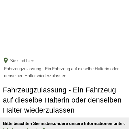
BÜRGERSERVICE
LANDKREIS
Leistungen nach Kategorien
Leistungen von A bis Z
AKTUELLES
Unser Heimatlandkreis
Online-Terminvergabe
Politische Vertreter
Sie sind hier:
KARRIERE
Amtsblatt
Fahrzeugzulassung - Ein Fahrzeug auf dieselbe Halterin oder
Organigramm
Bildung
denselben Halter wiederzulassen
Bekanntmachungen
Verwaltungsgliederungsplan
Aktuelle Stellenangebote
Jugend und Familie
Fahrzeugzulassung - Ein Fahrzeug
Nachrichten
Beauftragte
Ausbildung und Studium
auf dieselbe Halterin oder denselben
Soziales und Integration
Nachwuchskräfte begrüßt und 
Halter wiederzulassen
Kreishaushalt
Gesundheit und Bevölkerungs
Informationen zur Förderung 
Bitte beachten Sie insbesondere unsere Informationen unter:
Mängelmelder