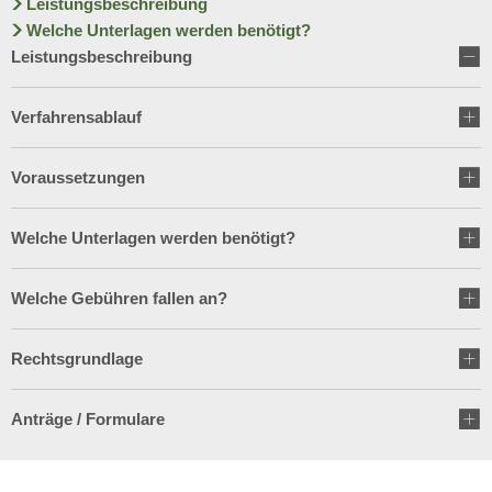
Wirtschaft
Leistungsbeschreibung
Stipendium für Medizinstudent
Welche Unterlagen werden benötigt?
Ratsinformationssystem
Freizeit und Tourismus
Leistungsbeschreibung
Schulnetzplanung bis 2031 be
Vergabeverfahren
Infrastruktur und Verkehr
Verfahrensablauf
Landkreis Sonneberg spricht s
Jobcenter
Natur und Umwelt
Voraussetzungen
Weitere ehrenamtliche Vormün
Bürgerservice Thüringen
Förderung von Projekten im l
Kreishaushalt für dieses und 
Welche Unterlagen werden benötigt?
Historisches
AGATHE-Seniorenberatung wie
Welche Gebühren fallen an?
Ausblick auf Straßenbaumaßn
Rechtsgrundlage
Liegenschaft Ernststraße zu v
Anträge / Formulare