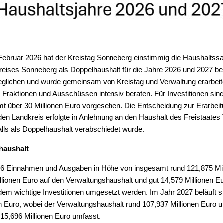
Bürokratie-Melder
 Februar 2026 hat der Kreistag Sonneberg einstimmig die Haushaltss
eises Sonneberg als Doppelhaushalt für die Jahre 2026 und 2027 be
geglichen und wurde gemeinsam von Kreistag und Verwaltung erarbeite
Fraktionen und Ausschüssen intensiv beraten. Für Investitionen sind
t über 30 Millionen Euro vorgesehen. Die Entscheidung zur Erarbeit
n Landkreis erfolgte in Anlehnung an den Haushalt des Freistaates T
alls als Doppelhaushalt verabschiedet wurde.
haushalt
026 Einnahmen und Ausgaben in Höhe von insgesamt rund 121,875 Mil
illionen Euro auf den Verwaltungshaushalt und gut 14,579 Millionen E
dem wichtige Investitionen umgesetzt werden. Im Jahr 2027 beläuft
en Euro, wobei der Verwaltungshaushalt rund 107,937 Millionen Euro u
15,696 Millionen Euro umfasst.