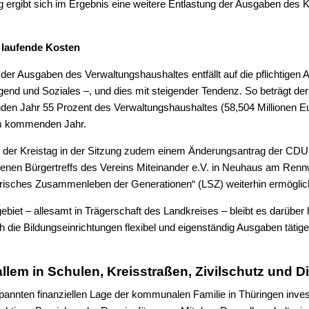
g ergibt sich im Ergebnis eine weitere Entlastung der Ausgaben des K
 laufende Kosten
 der Ausgaben des Verwaltungshaushaltes entfällt auf die pflichtigen 
gend und Soziales –, und dies mit steigender Tendenz. So beträgt der 
den Jahr 55 Prozent des Verwaltungshaushaltes (58,504 Millionen E
 im kommenden Jahr.
at der Kreistag in der Sitzung zudem einem Änderungsantrag der CD
ffenen Bürgertreffs des Vereins Miteinander e.V. in Neuhaus am Ren
isches Zusammenleben der Generationen“ (LSZ) weiterhin ermöglich
ebiet – allesamt in Trägerschaft des Landkreises – bleibt es darübe
die Bildungseinrichtungen flexibel und eigenständig Ausgaben tätig
allem in Schulen, Kreisstraßen, Zivilschutz und Di
pannten finanziellen Lage der kommunalen Familie in Thüringen inves