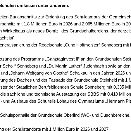
e Schulen umfassen unter anderem:
iten Bauabschnitts zur Errichtung des Schulcampus der Gemeinsch
chnitz mit 1,8 Millionen Euro in 2026 und 2,065 Millionen Euro in 2
n Winkelbaus als neues Domizil des Grundschulbereichs, der derzeit 
cht ist)
Generalsanierung der Regelschule „Cuno Hoffmeister“ Sonneberg mit i
tzung des Programms „GanztagInvest II“ an den Grundschulen Stei
er Scholl“ Sonneberg und „Dr. Martin Luther“ Judenbach sowie an d
nd „Johann Wolfgang von Goethe“ Schalkau in den Jahren 2026 un
ung des Daches und der Fassade der Grundschule Steinheid mit 1 Mi
ster der Staatlichen Berufsbildenden Schule Sonneberg mit 0,335 Mil
in die sächliche und technische Ausstattung der SBBS mit 0,410 Milli
m- und Ausbaus des Schulteils Lohau des Gymnasiums „Hermann Pis
 Schulsporthalle der Grundschule Oberlind (WC- und Duschbereiche, F
rung der Schulstandorte mit 1 Million Euro in 2026 und 2027