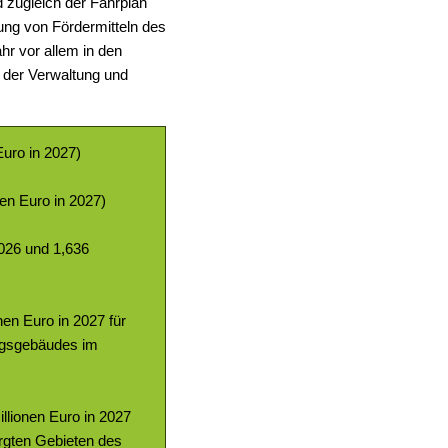
 zugleich der Fahrplan
zung von Fördermitteln des
r vor allem in den
 der Verwaltung und
Euro in 2027)
nen Euro in 2027)
2026 und 1,636
nen Euro in 2027 für
ungsgebäudes im
llionen Euro in 2027
rgten Gebieten des