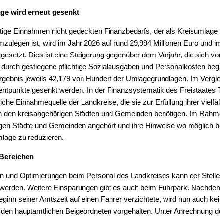
ge wird erneut gesenkt
ige Einnahmen nicht gedeckten Finanzbedarfs, der als Kreisumlage 
ulegen ist, wird im Jahr 2026 auf rund 29,994 Millionen Euro und i
tgesetzt. Dies ist eine Steigerung gegenüber dem Vorjahr, die sich vo
durch gestiegene pflichtige Sozialausgaben und Personalkosten beg
rgebnis jeweils 42,179 von Hundert der Umlagegrundlagen. Im Vergl
tpunkte gesenkt werden. In der Finanzsystematik des Freistaates Th
che Einnahmequelle der Landkreise, die sie zur Erfüllung ihrer vielfäl
in den kreisangehörigen Städten und Gemeinden benötigen. Im Rahm
gen Städte und Gemeinden angehört und ihre Hinweise wo möglich be
lage zu reduzieren.
 Bereichen
n und Optimierungen beim Personal des Landkreises kann der Stelle
t werden. Weitere Einsparungen gibt es auch beim Fuhrpark. Nachde
ginn seiner Amtszeit auf einen Fahrer verzichtete, wird nun auch ke
 den hauptamtlichen Beigeordneten vorgehalten. Unter Anrechnung d