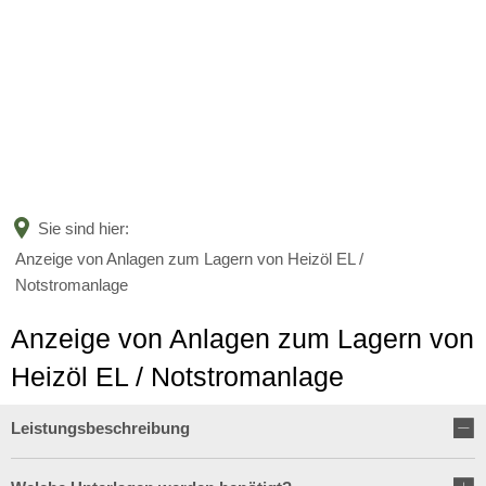
BÜRGERSERVICE
LANDKREIS
Leistungen nach Kategorien
Leistungen von A bis Z
AKTUELLES
Unser Heimatlandkreis
Online-Terminvergabe
Politische Vertreter
Sie sind hier:
KARRIERE
Amtsblatt
Anzeige von Anlagen zum Lagern von Heizöl EL /
Organigramm
Bildung
Notstromanlage
Bekanntmachungen
Verwaltungsgliederungsplan
Aktuelle Stellenangebote
Jugend und Familie
Anzeige von Anlagen zum Lagern von
Nachrichten
Beauftragte
Ausbildung und Studium
Heizöl EL / Notstromanlage
Soziales und Integration
Nachwuchskräfte begrüßt und 
Kreishaushalt
Leistungsbeschreibung
Gesundheit und Bevölkerungs
Informationen zur Förderung 
Mängelmelder