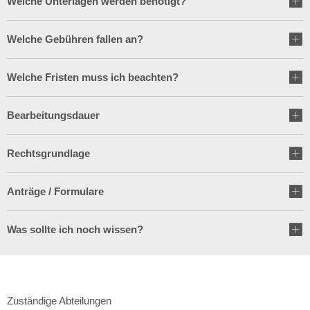
Welche Unterlagen werden benötigt?
Wirtschaft
Stipendium für Medizinstudent
Ratsinformationssystem
Freizeit und Tourismus
Welche Gebühren fallen an?
Schulnetzplanung bis 2031 be
Vergabeverfahren
Infrastruktur und Verkehr
Welche Fristen muss ich beachten?
Landkreis Sonneberg spricht s
Jobcenter
Natur und Umwelt
Weitere ehrenamtliche Vormün
Bearbeitungsdauer
Bürgerservice Thüringen
Förderung von Projekten im l
Kreishaushalt für dieses und 
Rechtsgrundlage
Historisches
AGATHE-Seniorenberatung wie
Anträge / Formulare
Ausblick auf Straßenbaumaßn
Was sollte ich noch wissen?
Liegenschaft Ernststraße zu v
Zuständige Abteilungen