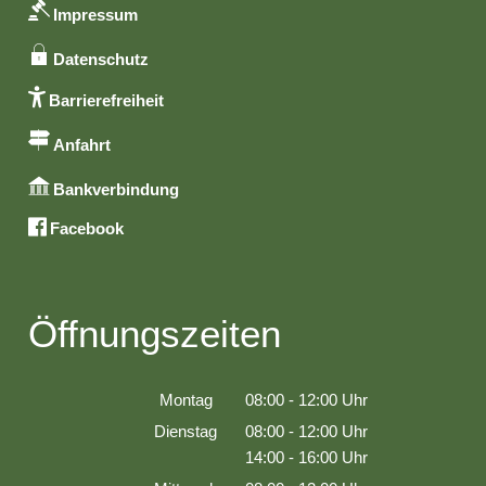
Impressum
Datenschutz
Barrierefreiheit
Anfahrt
Bankverbindung
Facebook
Öffnungszeiten
Montag
08:00
-
12:00
Uhr
Von 08:00 bis 12:00 Uhr
Dienstag
08:00
-
12:00
Uhr
Von 08:00 bis 12:00 Uhr
14:00
-
16:00
Uhr
Von 14:00 bis 16:00 Uhr