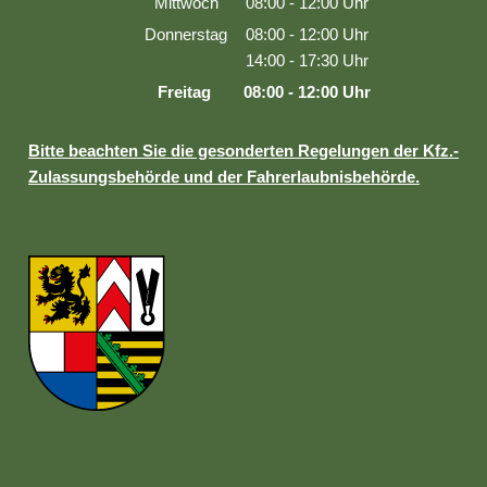
Mittwoch
08:00
-
12:00
Uhr
Von 08:00 bis 12:00 Uhr
Donnerstag
08:00
-
12:00
Uhr
Von 08:00 bis 12:00 Uhr
14:00
-
17:30
Uhr
Von 14:00 bis 17:30 Uhr
Freitag
08:00
-
12:00
Uhr
Von 08:00 bis 12:00 Uhr
Bitte beachten Sie die gesonderten Regelungen der Kfz.-
Zulassungsbehörde und der Fahrerlaubnisbehörde.