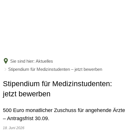
BÜRGERSERVICE
LANDKREIS
Leistungen nach Kategorien
Leistungen von A bis Z
AKTUELLES
Unser Heimatlandkreis
Online-Terminvergabe
Politische Vertreter
Sie sind hier:
Aktuelles
KARRIERE
Amtsblatt
Stipendium für Medizinstudenten – jetzt bewerben
Organigramm
Bildung
Bekanntmachungen
Stipendium für Medizinstudenten:
Verwaltungsgliederungsplan
Aktuelle Stellenangebote
Jugend und Familie
jetzt bewerben
Nachrichten
Beauftragte
Ausbildung und Studium
Soziales und Integration
Nachwuchskräfte begrüßt und 
500 Euro monatlicher Zuschuss für angehende Ärzte
Kreishaushalt
Gesundheit und Bevölkerungs
– Antragsfrist 30.09.
Informationen zur Förderung 
Mängelmelder
18. Juni 2026