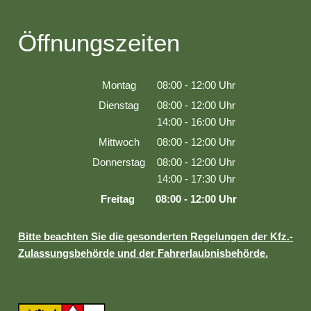
Öffnungszeiten
Montag
08:00
-
12:00
Uhr
Von 08:00 bis 12:00 Uhr
Dienstag
08:00
-
12:00
Uhr
Von 08:00 bis 12:00 Uhr
14:00
-
16:00
Uhr
Von 14:00 bis 16:00 Uhr
Mittwoch
08:00
-
12:00
Uhr
Von 08:00 bis 12:00 Uhr
Donnerstag
08:00
-
12:00
Uhr
Von 08:00 bis 12:00 Uhr
14:00
-
17:30
Uhr
Von 14:00 bis 17:30 Uhr
Freitag
08:00
-
12:00
Uhr
Von 08:00 bis 12:00 Uhr
Bitte beachten Sie die gesonderten Regelungen der Kfz.-
Zulassungsbehörde und der Fahrerlaubnisbehörde.