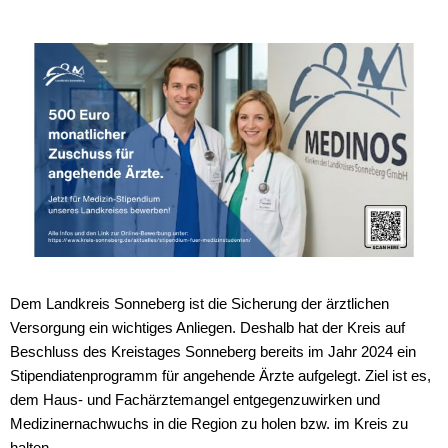
Wirtschaft
Stipendium für Medizinstudent
Ratsinformationssystem
Freizeit und Tourismus
Schulnetzplanung bis 2031 be
Vergabeverfahren
Infrastruktur und Verkehr
Landkreis Sonneberg spricht s
Jobcenter
Natur und Umwelt
Weitere ehrenamtliche Vormün
Bürgerservice Thüringen
Förderung von Projekten im l
Kreishaushalt für dieses und 
Historisches
AGATHE-Seniorenberatung wie
Dem Landkreis Sonneberg ist die Sicherung der ärztlichen
Ausblick auf Straßenbaumaßn
Versorgung ein wichtiges Anliegen. Deshalb hat der Kreis auf
Beschluss des Kreistages Sonneberg bereits im Jahr 2024 ein
Liegenschaft Ernststraße zu v
Stipendiatenprogramm für angehende Ärzte aufgelegt. Ziel ist es,
dem Haus- und Fachärztemangel entgegenzuwirken und
Medizinernachwuchs in die Region zu holen bzw. im Kreis zu
halten.