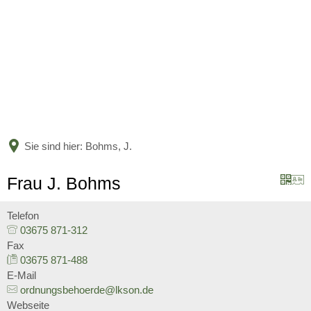
BÜRGERSERVICE
LANDKREIS
Leistungen nach Kategorien
Leistungen von A bis Z
AKTUELLES
Unser Heimatlandkreis
Online-Terminvergabe
Politische Vertreter
Sie sind hier:
Bohms, J.
KARRIERE
Amtsblatt
Organigramm
Bildung
Frau J. Bohms
Bekanntmachungen
Verwaltungsgliederungsplan
Aktuelle Stellenangebote
Jugend und Familie
Telefon
Nachrichten
03675 871-312
Beauftragte
Ausbildung und Studium
Fax
Soziales und Integration
Nachwuchskräfte begrüßt und 
03675 871-488
Kreishaushalt
E-Mail
Gesundheit und Bevölkerungs
ordnungsbehoerde@lkson.de
Informationen zur Förderung 
Mängelmelder
Webseite