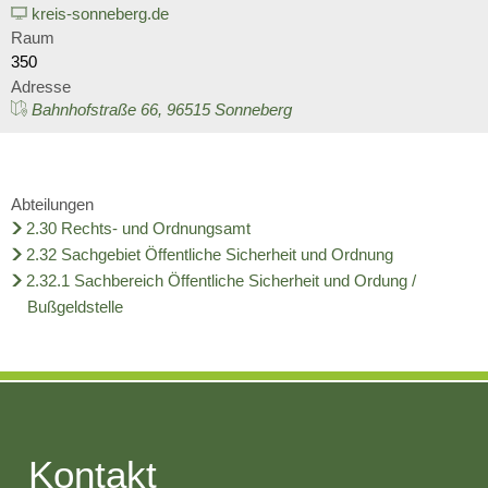
Wirtschaft
kreis-sonneberg.de
Stipendium für Medizinstudent
Ratsinformationssystem
Raum
Freizeit und Tourismus
350
Schulnetzplanung bis 2031 be
Adresse
Vergabeverfahren
Infrastruktur und Verkehr
Bahnhofstraße 66, 96515 Sonneberg
Landkreis Sonneberg spricht s
Jobcenter
Natur und Umwelt
Weitere ehrenamtliche Vormün
Bürgerservice Thüringen
Abteilungen
Förderung von Projekten im l
2.30 Rechts- und Ordnungsamt
Kreishaushalt für dieses und 
2.32 Sachgebiet Öffentliche Sicherheit und Ordnung
Historisches
2.32.1 Sachbereich Öffentliche Sicherheit und Ordung /
AGATHE-Seniorenberatung wie
Bußgeldstelle
Ausblick auf Straßenbaumaßn
Liegenschaft Ernststraße zu v
Kontakt