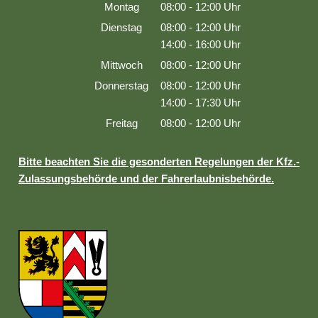
Montag
08:00
-
12:00
Uhr
Von 08:00 bis 12:00 Uhr
Dienstag
08:00
-
12:00
Uhr
Von 08:00 bis 12:00 Uhr
14:00
-
16:00
Uhr
Von 14:00 bis 16:00 Uhr
Mittwoch
08:00
-
12:00
Uhr
Von 08:00 bis 12:00 Uhr
Donnerstag
08:00
-
12:00
Uhr
Von 08:00 bis 12:00 Uhr
14:00
-
17:30
Uhr
Von 14:00 bis 17:30 Uhr
Freitag
08:00
-
12:00
Uhr
Von 08:00 bis 12:00 Uhr
Bitte beachten Sie die gesonderten Regelungen der Kfz.-
Zulassungsbehörde und der Fahrerlaubnisbehörde.