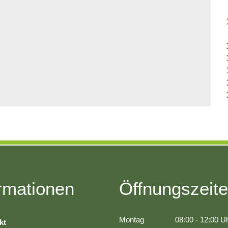
Bürokratie-Melder
rmationen
Öffnungszeit
Montag
08:00
-
12:00
Uh
kt