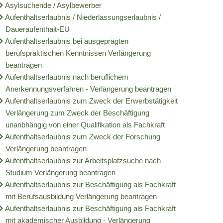
Asylsuchende / Asylbewerber
Aufenthaltserlaubnis / Niederlassungserlaubnis /
Schulnetzplanung bis 2031 beschlossen
Qualifizierte Kindertagespflege
AGATHE
Veterinärwesen und Lebensmittelkon
Daueraufenthalt-EU
Aufenthaltserlaubnis bei ausgeprägten
us
Landkreis Sonneberg spricht sich gegen Windkraft aus
Frühe Hilfen
Bündnis gegen häusliche Gewalt
Stipendium für Medizinstudenten
Eine vielfältige Region
berufspraktischen Kenntnissen Verlängerung
beantragen
kehr
Weitere ehrenamtliche Vormünder gesucht
Ehrenamtsförderung
Betreuung
Liste der Freizeitangebote
Infrastruktur und Verkehr
Aufenthaltserlaubnis nach beruflichem
Anerkennungsverfahren - Verlängerung beantragen
Kreishaushalt für dieses und nächstes Jahr einstimmig b
Juleica
Selbsthilfegruppen
Sport
Breitbandausbau
Abfallwirtschaft
Aufenthaltserlaubnis zum Zweck der Erwerbstätigkeit
Verlängerung zum Zweck der Beschäftigung
kten im ländlichen Raum
AGATHE-Seniorenberatung wieder flächendeckend in uns
Zukunftspaket
Feuerwehren
Hallenbelegung
Radwegekonzept
Natur und Umwelt
unanbhängig von einer Qualifikation als Fachkraft
Aufenthaltserlaubnis zum Zweck der Forschung
Thüringen
Ausblick auf Straßenbaumaßnahmen im Kreisgebiet
Demokratie leben
Notfallvorsorge
Grenzwanderweg Grünes Band
Straßensperrungen
Naturschutzgroßprojekt Grünes Ba
Bemerkenswertes
Verlängerung beantragen
Aufenthaltserlaubnis zur Arbeitsplatzsuche nach
vice
Liegenschaft Ernststraße zu verkaufen
Solidarisches Zusammenleben der 
Notdienste
Weihnachtsland am Rennsteig
Geschichte
Studium Verlängerung beantragen
Aufenthaltserlaubnis zur Beschäftigung als Fachkraft
portal
150 Jahre
mit Berufsausbildung Verlängerung beantragen
Aufenthaltserlaubnis zur Beschäftigung als Fachkraft
mit akademischer Ausbildung - Verlängerung