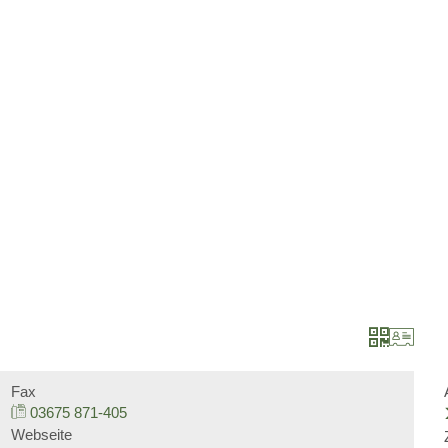
Barrierefreiheit
Datenschutz
Impressu
BÜRGERSERVICE
LANDKREIS
Leistungen nach Kategorien
Unser Heimatlandkre
Leistungen von A bis Z
Politische Vertreter
Online-Terminvergabe
Bildung
Organigramm
Jugend und Familie
Verwaltungsgliederungsplan
Soziales und Integra
Fax
03675 871-405
Webseite
Beauftragte
Gesundheit und Bev