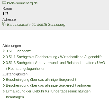
Wirtschaft
kreis-sonneberg.de
Schulnetzplanung bis 2031 be
Ratsinformationssystem
Raum
Freizeit und Tourismus
147
Landkreis Sonneberg spricht s
Adresse
Vergabeverfahren
Infrastruktur und Verkehr
Bahnhofstraße 66, 96515 Sonneberg
Weitere ehrenamtliche Vormün
Jobcenter
Natur und Umwelt
Kreishaushalt für dieses und 
Bürgerservice Thüringen
Abteilungen
Förderung von Projekten im l
3.51 Jugendamt
AGATHE-Seniorenberatung wie
3.51.1 Sachgebiet Fachberatung / Wirtschaftliche Jugendhilfe
Historisches
3.51.3 Sachgebiet Amtsvormund- und Beistandschaften / UVG
Ausblick auf Straßenbaumaßn
/ Rechtsangelegenheiten
Zuständigkeiten
Liegenschaft Ernststraße zu v
Bescheinigung über das alleinige Sorgerecht
Bescheinigung über das alleinige Sorgerecht anfordern
Ermäßigung der Gebühr für Kindertageseinrichtungen
beantragen