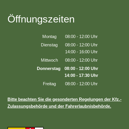
Öffnungszeiten
Montag
08:00
-
12:00
Uhr
Von 08:00 bis 12:00 Uhr
Dienstag
08:00
-
12:00
Uhr
Von 08:00 bis 12:00 Uhr
14:00
-
16:00
Uhr
Von 14:00 bis 16:00 Uhr
Mittwoch
08:00
-
12:00
Uhr
Von 08:00 bis 12:00 Uhr
Donnerstag
08:00
-
12:00
Uhr
Von 08:00 bis 12:00 Uhr
14:00
-
17:30
Uhr
Von 14:00 bis 17:30 Uhr
Freitag
08:00
-
12:00
Uhr
Von 08:00 bis 12:00 Uhr
Bitte beachten Sie die gesonderten Regelungen der Kfz.-
Zulassungsbehörde und der Fahrerlaubnisbehörde.