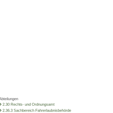
m
Kontakt
AKTUELLES
KARRIERE
is
Amtsblatt
Kurzportrait
Aktuelle Stellenangebote
Bekanntmachungen
Aufgaben des Landkreises
Kreistag
Ausbildung und Studium
Nachrichten
Städte und Gemeinden
Landrat und Beigeordnete
Nachwuchskräfte begrüßt und erneut gesucht
Wappen
Thüringischer Landkreistag
Jugend und Familie
tion
Informationen zur Förderung der Jugendverbandsarbeit
Partnerlandkreise
Deutscher Landkreistag
Pflegeeltern gesucht
Soziales und Integration
Abteilungen
2.30 Rechts- und Ordnungsamt
2.36.3 Sachbereich Fahrerlaubnisbehörde
ölkerungsschutz
Stipendium für Medizinstudenten – jetzt bewerben
Ehrenamtliche Vormünder gesucht
Einbürgerung
Gesundheit und Bevölkerungsschut