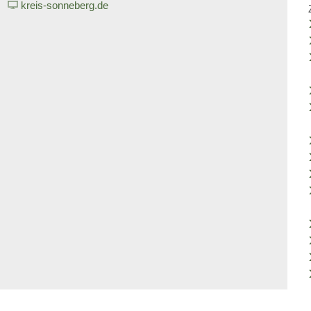
kreis-sonneberg.de
Kreishaushalt
Wirtschaft
Mängelmelder
Freizeit und Tourism
Ratsinformationssystem
Infrastruktur und Ver
Vergabeverfahren
Natur und Umwelt
Jobcenter
Förderung von Proje
Bürgerservice Thüringen
Bürgerservice-Portal 
Historisches
Thüringer Formularser
Thüringer Transparenz
Geoportal Thüringen