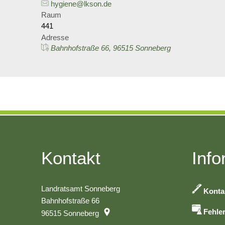
hygiene@lkson.de
Raum
441
Adresse
Bahnhofstraße 66, 96515 Sonneberg
Kontakt
Info
Landratsamt Sonneberg
Konta
Bahnhofstraße 66
Fehle
96515
Sonneberg