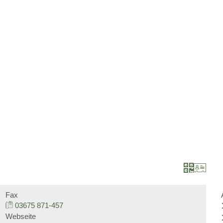
Barrierefreiheit
Datenschutz
Impressu
BÜRGERSERVICE
LANDKREIS
Leistungen nach Kategorien
Unser Heimatlandkre
Leistungen von A bis Z
Politische Vertreter
Online-Terminvergabe
Bildung
Organigramm
Jugend und Familie
Verwaltungsgliederungsplan
Soziales und Integra
Fax
03675 871-457
Webseite
Beauftragte
Gesundheit und Bev