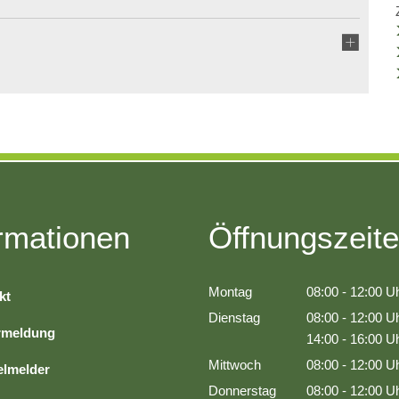
Kreishaushalt
Wirtschaft
Mängelmelder
Freizeit und Tourism
Ratsinformationssystem
Infrastruktur und Ver
Vergabeverfahren
Natur und Umwelt
Jobcenter
Förderung von Proje
rmationen
Öffnungszeit
Bürgerservice Thüringen
Bürgerservice-Portal 
Historisches
Montag
08:00
-
12:00
Uh
kt
Thüringer Formularser
Von 08:00 bis 1
Dienstag
08:00
-
12:00
Uh
rmeldung
Von 08:00 bis 1
14:00
-
16:00
Uh
Thüringer Transparenz
Von 14:00 bis 1
Mittwoch
08:00
-
12:00
Uh
lmelder
Geoportal Thüringen
Von 08:00 bis 1
Donnerstag
08:00
-
12:00
Uh