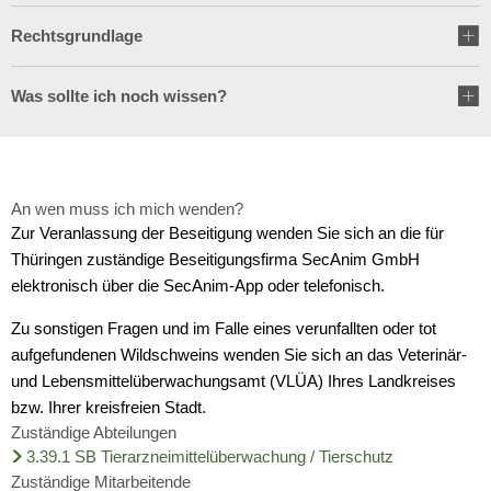
Wirtschaft
Stipendium für Medizinstudent
Rechtsgrundlage
Ratsinformationssystem
Freizeit und Tourismus
Schulnetzplanung bis 2031 be
Vergabeverfahren
Was sollte ich noch wissen?
Infrastruktur und Verkehr
Landkreis Sonneberg spricht s
Jobcenter
Natur und Umwelt
Weitere ehrenamtliche Vormün
Bürgerservice Thüringen
An wen muss ich mich wenden?
Förderung von Projekten im l
Kreishaushalt für dieses und 
Zur Veranlassung der Beseitigung wenden Sie sich an die für
Thüringen zuständige Beseitigungsfirma SecAnim GmbH
Historisches
AGATHE-Seniorenberatung wie
elektronisch über die SecAnim-App oder telefonisch.
Zu sonstigen Fragen und im Falle eines verunfallten oder tot
Ausblick auf Straßenbaumaßn
aufgefundenen Wildschweins wenden Sie sich an das Veterinär-
und Lebensmittelüberwachungsamt (VLÜA) Ihres Landkreises
Liegenschaft Ernststraße zu v
bzw. Ihrer kreisfreien Stadt.
Zuständige Abteilungen
3.39.1 SB Tierarzneimittelüberwachung / Tierschutz
Zuständige Mitarbeitende