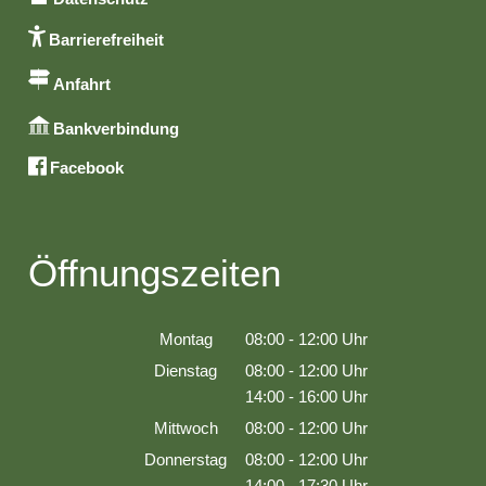
Barrierefreiheit
Anfahrt
Bankverbindung
Facebook
Öffnungszeiten
Montag
08:00
-
12:00
Uhr
Von 08:00 bis 12:00 Uhr
Dienstag
08:00
-
12:00
Uhr
Von 08:00 bis 12:00 Uhr
14:00
-
16:00
Uhr
Von 14:00 bis 16:00 Uhr
Mittwoch
08:00
-
12:00
Uhr
Von 08:00 bis 12:00 Uhr
Donnerstag
08:00
-
12:00
Uhr
Von 08:00 bis 12:00 Uhr
14:00
-
17:30
Uhr