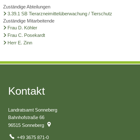
Wirtschaft
Stipendium für Medizinstudent
Zuständige Abteilungen
Ratsinformationssystem
3.39.1 SB Tierarzneimittelüberwachung / Tierschutz
Freizeit und Tourismus
Schulnetzplanung bis 2031 be
Zuständige Mitarbeitende
Vergabeverfahren
Frau D. Köhler
Infrastruktur und Verkehr
Frau C. Posekardt
Landkreis Sonneberg spricht s
Jobcenter
Herr E. Zinn
Natur und Umwelt
Weitere ehrenamtliche Vormün
Bürgerservice Thüringen
Förderung von Projekten im l
Kreishaushalt für dieses und 
Historisches
AGATHE-Seniorenberatung wie
Kontakt
Ausblick auf Straßenbaumaßn
Landratsamt Sonneberg
Liegenschaft Ernststraße zu v
Bahnhofstraße 66
96515
Sonneberg
+49 3675 871-0