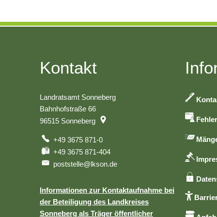
Kontakt
Info
Landratsamt Sonneberg
Konta
Bahnhofstraße 66
Fehle
96515
Sonneberg
Mänge
+49 3675 871-0
+49 3675 871-404
Impr
poststelle@lkson.de
Daten
Informationen zur Kontaktaufnahme bei
Barrier
der Beteiligung des Landkreises
Sonneberg als Träger öffentlicher