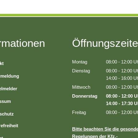
Bürokratie-Melder
rmationen
Öffnungszeit
Montag
08:00
-
12:00
Uh
kt
Von 08:00 bis 1
Dienstag
08:00
-
12:00
Uh
rmeldung
Von 08:00 bis 1
14:00
-
16:00
Uh
Von 14:00 bis 1
Mittwoch
08:00
-
12:00
Uh
lmelder
Von 08:00 bis 1
Donnerstag
08:00
-
12:00
U
essum
Von 08:00 bis 
14:00
-
17:30
U
Von 14:00 bis 
Freitag
08:00
-
12:00
Uh
schutz
Von 08:00 bis 1
efreiheit
Bitte beachten Sie die gesond
Regelungen der Kfz.-