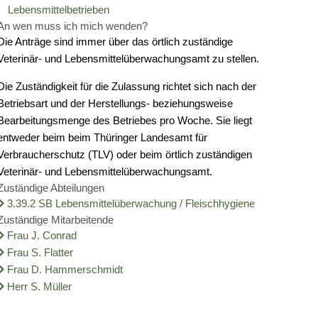
Lebensmittelbetrieben
An wen muss ich mich wenden?
Schulnetzplanung bis 2031 beschlossen
Qualifizierte Kindertagespflege
AGATHE
Veterinärwesen und Lebensmittelkon
Die Anträge sind immer über das örtlich zuständige
Veterinär- und Lebensmittelüberwachungsamt zu stellen.
us
Landkreis Sonneberg spricht sich gegen Windkraft aus
Frühe Hilfen
Bündnis gegen häusliche Gewalt
Stipendium für Medizinstudenten
Eine vielfältige Region
Die Zuständigkeit für die Zulassung richtet sich nach der
kehr
Weitere ehrenamtliche Vormünder gesucht
Ehrenamtsförderung
Betreuung
Liste der Freizeitangebote
Infrastruktur und Verkehr
Betriebsart und der Herstellungs- beziehungsweise
Bearbeitungsmenge des Betriebes pro Woche. Sie liegt
Kreishaushalt für dieses und nächstes Jahr einstimmig b
Juleica
Selbsthilfegruppen
Sport
Breitbandausbau
Abfallwirtschaft
entweder beim beim Thüringer Landesamt für
Verbraucherschutz (TLV) oder beim örtlich zuständigen
kten im ländlichen Raum
AGATHE-Seniorenberatung wieder flächendeckend in uns
Zukunftspaket
Feuerwehren
Hallenbelegung
Radwegekonzept
Natur und Umwelt
Veterinär- und Lebensmittelüberwachungsamt.
Zuständige Abteilungen
Thüringen
Ausblick auf Straßenbaumaßnahmen im Kreisgebiet
Demokratie leben
Notfallvorsorge
Grenzwanderweg Grünes Band
Straßensperrungen
Naturschutzgroßprojekt Grünes Ba
Bemerkenswertes
3.39.2 SB Lebensmittelüberwachung / Fleischhygiene
Zuständige Mitarbeitende
Frau J. Conrad
vice
Liegenschaft Ernststraße zu verkaufen
Solidarisches Zusammenleben der 
Notdienste
Weihnachtsland am Rennsteig
Geschichte
Frau S. Flatter
Frau D. Hammerschmidt
portal
150 Jahre
Herr S. Müller