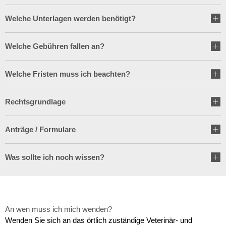
Wirtschaft
Schulnetzplanung bis 2031 be
Ratsinformationssystem
Welche Unterlagen werden benötigt?
Freizeit und Tourismus
Landkreis Sonneberg spricht s
Vergabeverfahren
Welche Gebühren fallen an?
Infrastruktur und Verkehr
Weitere ehrenamtliche Vormün
Jobcenter
Natur und Umwelt
Welche Fristen muss ich beachten?
Kreishaushalt für dieses und 
Bürgerservice Thüringen
Förderung von Projekten im l
Rechtsgrundlage
AGATHE-Seniorenberatung wie
Historisches
Anträge / Formulare
Ausblick auf Straßenbaumaßn
Liegenschaft Ernststraße zu v
Was sollte ich noch wissen?
An wen muss ich mich wenden?
Wenden Sie sich an das örtlich zuständige Veterinär- und