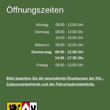
Öffnungszeiten
Montag
08:00
-
12:00
Uhr
Von 08:00 bis 12:00 Uhr
Dienstag
08:00
-
12:00
Uhr
Von 08:00 bis 12:00 Uhr
14:00
-
16:00
Uhr
Von 14:00 bis 16:00 Uhr
Mittwoch
08:00
-
12:00
Uhr
Von 08:00 bis 12:00 Uhr
Donnerstag
08:00
-
12:00
Uhr
Von 08:00 bis 12:00 Uhr
14:00
-
17:30
Uhr
Von 14:00 bis 17:30 Uhr
Freitag
08:00
-
12:00
Uhr
Von 08:00 bis 12:00 Uhr
Bitte beachten Sie die gesonderten Regelungen der Kfz.-
Zulassungsbehörde und der Fahrerlaubnisbehörde.