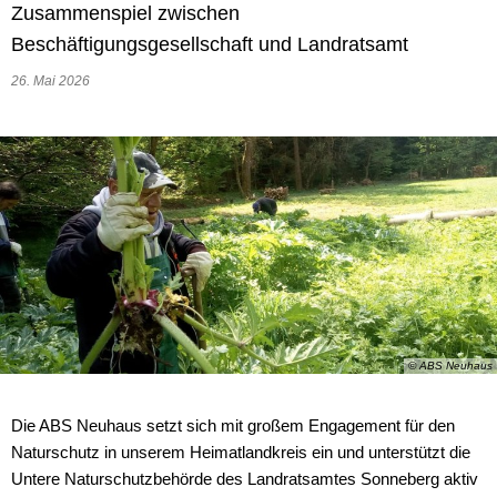
Wirtschaft
Zusammenspiel zwischen
Stipendium für Medizinstudent
Ratsinformationssystem
Beschäftigungsgesellschaft und Landratsamt
Freizeit und Tourismus
Schulnetzplanung bis 2031 be
26. Mai 2026
Vergabeverfahren
Infrastruktur und Verkehr
Landkreis Sonneberg spricht s
Jobcenter
Natur und Umwelt
Weitere ehrenamtliche Vormün
Bürgerservice Thüringen
Förderung von Projekten im l
Kreishaushalt für dieses und 
Historisches
AGATHE-Seniorenberatung wie
Ausblick auf Straßenbaumaßn
© ABS Neuhaus
Liegenschaft Ernststraße zu v
Die ABS Neuhaus setzt sich mit großem Engagement für den
Naturschutz in unserem Heimatlandkreis ein und unterstützt die
Untere Naturschutzbehörde des Landratsamtes Sonneberg aktiv