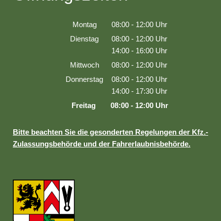
Montag
08:00
-
12:00
Uhr
Von 08:00 bis 12:00 Uhr
Dienstag
08:00
-
12:00
Uhr
Von 08:00 bis 12:00 Uhr
14:00
-
16:00
Uhr
Von 14:00 bis 16:00 Uhr
Mittwoch
08:00
-
12:00
Uhr
Von 08:00 bis 12:00 Uhr
Donnerstag
08:00
-
12:00
Uhr
Von 08:00 bis 12:00 Uhr
14:00
-
17:30
Uhr
Von 14:00 bis 17:30 Uhr
Freitag
08:00
-
12:00
Uhr
Von 08:00 bis 12:00 Uhr
Bitte beachten Sie die gesonderten Regelungen der Kfz.-
Zulassungsbehörde und der Fahrerlaubnisbehörde.