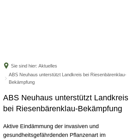
BÜRGERSERVICE
LANDKREIS
Leistungen nach Kategorien
Leistungen von A bis Z
AKTUELLES
Unser Heimatlandkreis
Online-Terminvergabe
Politische Vertreter
Sie sind hier:
Aktuelles
KARRIERE
Amtsblatt
ABS Neuhaus unterstützt Landkreis bei Riesenbärenklau-
Organigramm
Bildung
Bekämpfung
Bekanntmachungen
Verwaltungsgliederungsplan
Aktuelle Stellenangebote
Jugend und Familie
ABS Neuhaus unterstützt Landkreis
Nachrichten
Beauftragte
Ausbildung und Studium
bei Riesenbärenklau-Bekämpfung
Soziales und Integration
Nachwuchskräfte begrüßt und 
Kreishaushalt
Gesundheit und Bevölkerungs
Aktive Eindämmung der invasiven und
Informationen zur Förderung 
gesundheitsgefährdenden Pflanzenart im
Mängelmelder