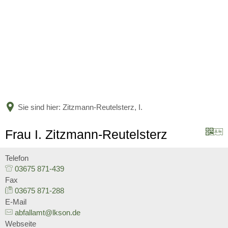
BÜRGERSERVICE
LANDKREIS
Leistungen nach Kategorien
Leistungen von A bis Z
AKTUELLES
Unser Heimatlandkreis
Online-Terminvergabe
Politische Vertreter
Sie sind hier:
Zitzmann-Reutelsterz, I.
KARRIERE
Amtsblatt
Organigramm
Bildung
Frau I. Zitzmann-Reutelsterz
Bekanntmachungen
Verwaltungsgliederungsplan
Aktuelle Stellenangebote
Jugend und Familie
Telefon
Nachrichten
03675 871-439
Beauftragte
Ausbildung und Studium
Fax
Soziales und Integration
Nachwuchskräfte begrüßt und 
03675 871-288
Kreishaushalt
E-Mail
Gesundheit und Bevölkerungs
abfallamt@lkson.de
Informationen zur Förderung 
Mängelmelder
Webseite