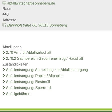
Wirtschaft
abfallwirtschaft-sonneberg.de
Stipendium für Medizinstudent
Ratsinformationssystem
Raum
Freizeit und Tourismus
449
Schulnetzplanung bis 2031 be
Adresse
Vergabeverfahren
Infrastruktur und Verkehr
Bahnhofstraße 66, 96515 Sonneberg
Landkreis Sonneberg spricht s
Jobcenter
Natur und Umwelt
Weitere ehrenamtliche Vormün
Bürgerservice Thüringen
Abteilungen
Förderung von Projekten im l
2.70 Amt für Abfallwirtschaft
Kreishaushalt für dieses und 
2.70.2 Sachbereich Gebühreneinzug / Haushalt
Historisches
Zuständigkeiten
AGATHE-Seniorenberatung wie
Abfallentsorgung: Anmeldung zur Abfallentsorgung
Abfallentsorgung: Papier / Altpapier
Ausblick auf Straßenbaumaßn
Abfallentsorgung: Restmüll
Abfallentsorgung: Sperrmüll
Liegenschaft Ernststraße zu v
Abfallgebühren