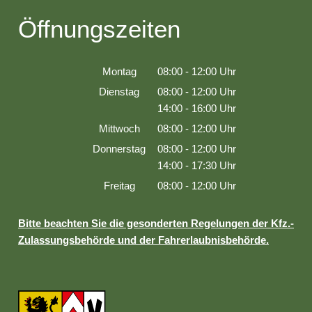
Öffnungszeiten
Montag
08:00
-
12:00
Uhr
Von 08:00 bis 12:00 Uhr
Dienstag
08:00
-
12:00
Uhr
Von 08:00 bis 12:00 Uhr
14:00
-
16:00
Uhr
Von 14:00 bis 16:00 Uhr
Mittwoch
08:00
-
12:00
Uhr
Von 08:00 bis 12:00 Uhr
Donnerstag
08:00
-
12:00
Uhr
Von 08:00 bis 12:00 Uhr
14:00
-
17:30
Uhr
Von 14:00 bis 17:30 Uhr
Freitag
08:00
-
12:00
Uhr
Von 08:00 bis 12:00 Uhr
Bitte beachten Sie die gesonderten Regelungen der Kfz.-
Zulassungsbehörde und der Fahrerlaubnisbehörde.