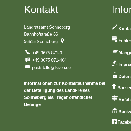
Kontakt
Info
Landratsamt Sonneberg
Konta
Bahnhofstraße 66
Fehle
96515
Sonneberg
Mänge
+49 3675 871-0
+49 3675 871-404
Impr
poststelle@lkson.de
Daten
Informationen zur Kontaktaufnahme bei
Barrier
der Beteiligung des Landkreises
Sonneberg als Träger öffentlicher
Anfah
Belange
Bankv
Faceb