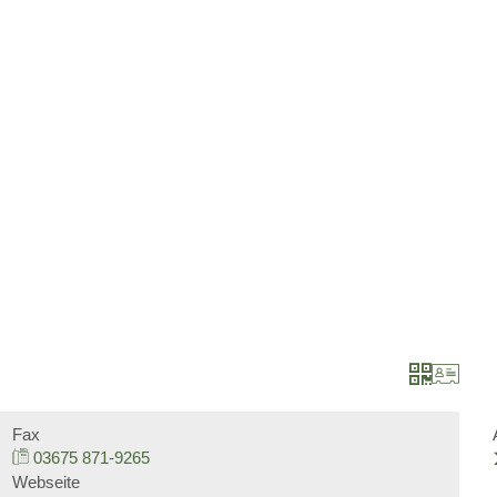
Barrierefreiheit
Datenschutz
Impressu
BÜRGERSERVICE
LANDKREIS
Leistungen nach Kategorien
Unser Heimatlandkre
Leistungen von A bis Z
Politische Vertreter
Online-Terminvergabe
Bildung
Organigramm
Jugend und Familie
Verwaltungsgliederungsplan
Soziales und Integra
Fax
03675 871-9265
Webseite
Beauftragte
Gesundheit und Bev