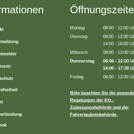
rmationen
Öffnungszeit
Bürokratie-Melder
Montag
08:00
-
12:00
Uh
kt
Von 08:00 bis 1
Dienstag
08:00
-
12:00
Uh
rmeldung
Von 08:00 bis 1
14:00
-
16:00
Uh
Von 14:00 bis 1
Mittwoch
08:00
-
12:00
Uh
lmelder
Von 08:00 bis 1
Donnerstag
08:00
-
12:00
U
essum
Von 08:00 bis 
14:00
-
17:30
U
Von 14:00 bis 
Freitag
08:00
-
12:00
Uh
schutz
Von 08:00 bis 1
efreiheit
Bitte beachten Sie die gesond
Regelungen der Kfz.-
rt
Zulassungsbehörde und der
erbindung
Fahrerlaubnisbehörde.
ook