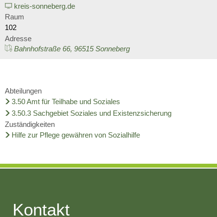
Wirtschaft
kreis-sonneberg.de
Schulnetzplanung bis 2031 be
Ratsinformationssystem
Raum
Freizeit und Tourismus
102
Landkreis Sonneberg spricht s
Adresse
Vergabeverfahren
Infrastruktur und Verkehr
Bahnhofstraße 66, 96515 Sonneberg
Weitere ehrenamtliche Vormün
Jobcenter
Natur und Umwelt
Kreishaushalt für dieses und 
Bürgerservice Thüringen
Abteilungen
Förderung von Projekten im l
3.50 Amt für Teilhabe und Soziales
AGATHE-Seniorenberatung wie
3.50.3 Sachgebiet Soziales und Existenzsicherung
Historisches
Zuständigkeiten
Ausblick auf Straßenbaumaßn
Hilfe zur Pflege gewähren von Sozialhilfe
Liegenschaft Ernststraße zu v
Kontakt