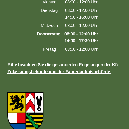
Montag
08:00
-
12:00
Uhr
Von 08:00 bis 12:00 Uhr
Dienstag
08:00
-
12:00
Uhr
Von 08:00 bis 12:00 Uhr
14:00
-
16:00
Uhr
Von 14:00 bis 16:00 Uhr
Mittwoch
08:00
-
12:00
Uhr
Von 08:00 bis 12:00 Uhr
Donnerstag
08:00
-
12:00
Uhr
Von 08:00 bis 12:00 Uhr
14:00
-
17:30
Uhr
Von 14:00 bis 17:30 Uhr
Freitag
08:00
-
12:00
Uhr
Von 08:00 bis 12:00 Uhr
Bitte beachten Sie die gesonderten Regelungen der Kfz.-
Zulassungsbehörde und der Fahrerlaubnisbehörde.