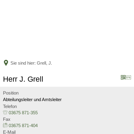
BÜRGERSERVICE
LANDKREIS
Leistungen nach Kategorien
Leistungen von A bis Z
AKTUELLES
Unser Heimatlandkreis
Online-Terminvergabe
Politische Vertreter
Sie sind hier:
Grell, J.
KARRIERE
Amtsblatt
Organigramm
Bildung
Herr J. Grell
Bekanntmachungen
Verwaltungsgliederungsplan
Aktuelle Stellenangebote
Jugend und Familie
Position
Nachrichten
Abteilungsleiter und Amtsleiter
Beauftragte
Ausbildung und Studium
Soziales und Integration
Telefon
Nachwuchskräfte begrüßt und 
03675 871-355
Kreishaushalt
Fax
Gesundheit und Bevölkerungs
Informationen zur Förderung 
03675 871-404
Mängelmelder
E-Mail