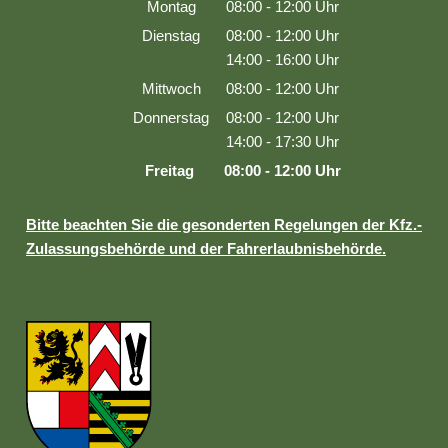
Montag
08:00
-
12:00
Uhr
Von 08:00 bis 12:00 Uhr
Dienstag
08:00
-
12:00
Uhr
Von 08:00 bis 12:00 Uhr
14:00
-
16:00
Uhr
Von 14:00 bis 16:00 Uhr
Mittwoch
08:00
-
12:00
Uhr
Von 08:00 bis 12:00 Uhr
Donnerstag
08:00
-
12:00
Uhr
Von 08:00 bis 12:00 Uhr
14:00
-
17:30
Uhr
Von 14:00 bis 17:30 Uhr
Freitag
08:00
-
12:00
Uhr
Von 08:00 bis 12:00 Uhr
Bitte beachten Sie die gesonderten Regelungen der Kfz.-
Zulassungsbehörde und der Fahrerlaubnisbehörde.