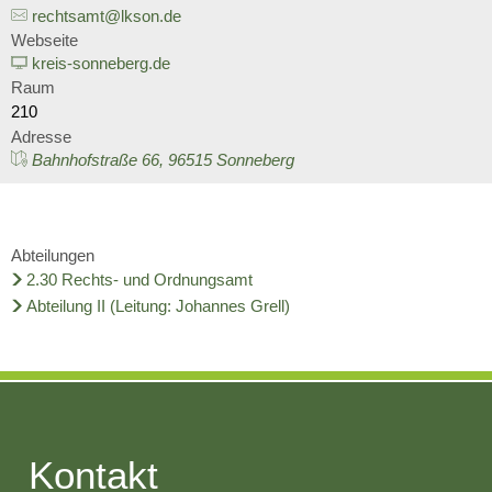
Wirtschaft
rechtsamt@lkson.de
Stipendium für Medizinstudent
Ratsinformationssystem
Webseite
Freizeit und Tourismus
kreis-sonneberg.de
Schulnetzplanung bis 2031 be
Raum
Vergabeverfahren
Infrastruktur und Verkehr
210
Landkreis Sonneberg spricht s
Adresse
Jobcenter
Bahnhofstraße 66, 96515 Sonneberg
Natur und Umwelt
Weitere ehrenamtliche Vormün
Bürgerservice Thüringen
Förderung von Projekten im l
Kreishaushalt für dieses und 
Abteilungen
Historisches
2.30 Rechts- und Ordnungsamt
AGATHE-Seniorenberatung wie
Abteilung II (Leitung: Johannes Grell)
Ausblick auf Straßenbaumaßn
Liegenschaft Ernststraße zu v
Kontakt