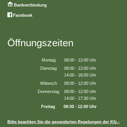
Bankverbindung
Facebook
Öffnungszeiten
Montag
08:00
-
12:00
Uhr
Von 08:00 bis 12:00 Uhr
Dienstag
08:00
-
12:00
Uhr
Von 08:00 bis 12:00 Uhr
14:00
-
16:00
Uhr
Von 14:00 bis 16:00 Uhr
Mittwoch
08:00
-
12:00
Uhr
Von 08:00 bis 12:00 Uhr
Donnerstag
08:00
-
12:00
Uhr
Von 08:00 bis 12:00 Uhr
14:00
-
17:30
Uhr
Von 14:00 bis 17:30 Uhr
Freitag
08:00
-
12:00
Uhr
Von 08:00 bis 12:00 Uhr
Bitte beachten Sie die gesonderten Regelungen der Kfz.-