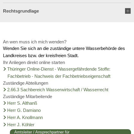
Wirtschaft
Stipendium für Medizinstudent
Ratsinformationssystem
Rechtsgrundlage
Freizeit und Tourismus
Schulnetzplanung bis 2031 be
Vergabeverfahren
Infrastruktur und Verkehr
Landkreis Sonneberg spricht s
Jobcenter
An wen muss ich mich wenden?
Natur und Umwelt
Wenden Sie sich an die zuständige untere Wasserbehörde des
Weitere ehrenamtliche Vormün
Bürgerservice Thüringen
Landkreises bzw. der kreisfreien Stadt.
Förderung von Projekten im l
Ihr Anliegen direkt online starten
Kreishaushalt für dieses und 
Thüringer Online-Dienst - Wassergefährdende Stoffe:
Historisches
Fachbetrieb - Nachweis der Fachbetriebseigenschaft
AGATHE-Seniorenberatung wie
Zuständige Abteilungen
2.66.3 Sachbereich Wasserwirtschaft / Wasserrecht
Ausblick auf Straßenbaumaßn
Zuständige Mitarbeitende
Herr S. Althanß
Liegenschaft Ernststraße zu v
Herr G. Damiano
Herr A. Knollmann
Herr J. Köhler
Amtsleiter / Ansprechpartner für