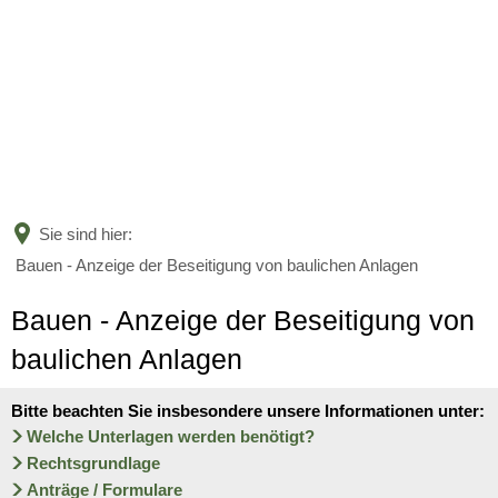
BÜRGERSERVICE
LANDKREIS
Leistungen nach Kategorien
Leistungen von A bis Z
AKTUELLES
Unser Heimatlandkreis
Online-Terminvergabe
Politische Vertreter
Sie sind hier:
KARRIERE
Amtsblatt
Bauen - Anzeige der Beseitigung von baulichen Anlagen
Organigramm
Bildung
Bekanntmachungen
Bauen - Anzeige der Beseitigung von
Verwaltungsgliederungsplan
Aktuelle Stellenangebote
Jugend und Familie
baulichen Anlagen
Nachrichten
Beauftragte
Ausbildung und Studium
Soziales und Integration
Bitte beachten Sie insbesondere unsere Informationen unter:
Nachwuchskräfte begrüßt und 
Kreishaushalt
Welche Unterlagen werden benötigt?
Gesundheit und Bevölkerungs
Rechtsgrundlage
Informationen zur Förderung 
Mängelmelder
Anträge / Formulare