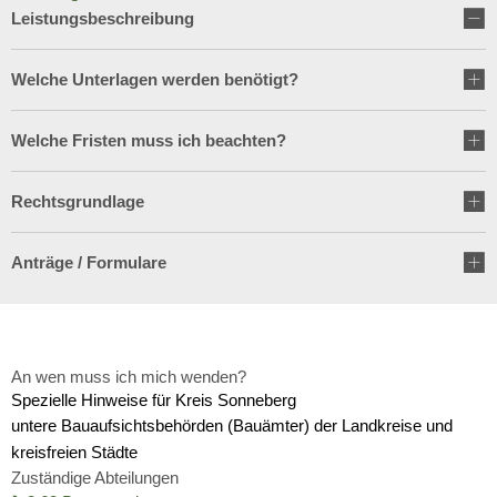
Wirtschaft
Leistungsbeschreibung
Stipendium für Medizinstudent
Ratsinformationssystem
Freizeit und Tourismus
Schulnetzplanung bis 2031 be
Welche Unterlagen werden benötigt?
Vergabeverfahren
Infrastruktur und Verkehr
Landkreis Sonneberg spricht s
Welche Fristen muss ich beachten?
Jobcenter
Natur und Umwelt
Weitere ehrenamtliche Vormün
Bürgerservice Thüringen
Rechtsgrundlage
Förderung von Projekten im l
Kreishaushalt für dieses und 
Anträge / Formulare
Historisches
AGATHE-Seniorenberatung wie
Ausblick auf Straßenbaumaßn
An wen muss ich mich wenden?
Liegenschaft Ernststraße zu v
Spezielle Hinweise für Kreis Sonneberg
untere Bauaufsichtsbehörden (Bauämter) der Landkreise und
kreisfreien Städte
Zuständige Abteilungen