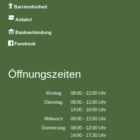
Barrierefreiheit
Anfahrt
Bankverbindung
Facebook
Öffnungszeiten
Montag
08:00
-
12:00
Uhr
Von 08:00 bis 12:00 Uhr
Dienstag
08:00
-
12:00
Uhr
Von 08:00 bis 12:00 Uhr
14:00
-
16:00
Uhr
Von 14:00 bis 16:00 Uhr
Mittwoch
08:00
-
12:00
Uhr
Von 08:00 bis 12:00 Uhr
Donnerstag
08:00
-
12:00
Uhr
Von 08:00 bis 12:00 Uhr
14:00
-
17:30
Uhr