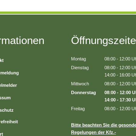
Bürokratie-Melder
rmationen
Öffnungszeit
Montag
08:00
-
12:00
Uh
kt
Von 08:00 bis 1
Dienstag
08:00
-
12:00
Uh
rmeldung
Von 08:00 bis 1
14:00
-
16:00
Uh
Von 14:00 bis 1
Mittwoch
08:00
-
12:00
Uh
lmelder
Von 08:00 bis 1
Donnerstag
08:00
-
12:00
U
essum
Von 08:00 bis 
14:00
-
17:30
U
Von 14:00 bis 
Freitag
08:00
-
12:00
Uh
schutz
Von 08:00 bis 1
efreiheit
Bitte beachten Sie die gesond
Regelungen der Kfz.-
rt