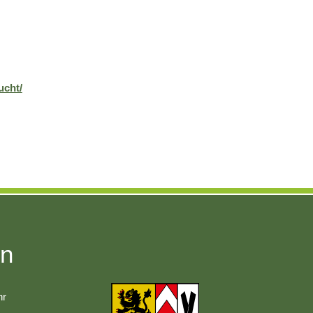
ucht/
en
r