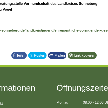
eratungsstelle Vormundschaft des Landkreises Sonneberg
u Vogel
-sonneberg.de/landkreis/jugend/ehrenamtliche-vormuender-ges
Teilen
Posten
Mailen
Link kopieren
rmationen
Öffnungszeit
Montag
08:00
-
12:00
Uh
kt