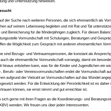
tung und Unterstützung hinweisen.
gesucht
auf der Suche nach weiteren Personen, die sich ehrenamtlich als Vo
chen auf seinem Lebensweg begleiten und mit Rat und Tat unterstütze
und Bereicherung für die Minderjährigen zugleich. Für diesen Balanc
atungsstelle Vormundschaft mit Schulungen, Beratungen und Gespräc
effen die Möglichkeit zum Gespräch mit anderen ehrenamtlichen Vo
he sind Bezugs- und Vertrauenspersonen, die konstant als Ansprechp
st auch die ehrenamtliche Vormundschaft vorrangig, damit ein besonde
eit hinaus entstehen kann, was für die Kinder und Jugendlichen ein wich
s-, Berufs- oder Vereinsvormundschaften endet die Vormundschaft au
nnen aufgrund der Vielzahl an Vormundschaften auf das Mündel angepa
esetzt werden. Für die Entwicklung der Persönlichkeit ist es daher 
trauen können, sie ernst nimmt und gut erreichbar ist.
en sich gerne mit ihren Fragen an die Koordinierungs- und Beratungss
KBV) wenden. Wir freuen uns über jeden Interessenten.