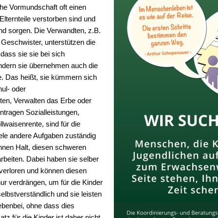
che Vormundschaft oft einen
Elternteile verstorben sind und
nd sorgen. Die Verwandten, z.B.
 Geschwister, unterstützen die
dass sie sie bei sich
dern sie übernehmen auch die
e. Das heißt, sie kümmern sich
ul- oder
ten, Verwalten das Erbe oder
ntragen Sozialleistungen,
lwaisenrente, sind für die
ele andere Aufgaben zuständig
ihnen Halt, diesen schweren
rbeiten. Dabei haben sie selber
verloren und können diesen
r verdrängen, um für die Kinder
selbstverständlich und sie leisten
nebenbei, ohne dass dies
atz für die Kinder ist daher nicht